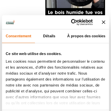
Consentement
Détails
À propos des cookies
Ce site web utilise des cookies.
Les cookies nous permettent de personnaliser le contenu
et les annonces, d'offrir des fonctionnalités relatives aux
ATELIER PRATIQUE - Comment optimiser le tirage
médias sociaux et d'analyser notre trafic. Nous
et éviter le bistre ?
partageons également des informations sur l'utilisation de
notre site avec nos partenaires de médias sociaux, de
ATELIER PRATIQUE - Comment bien choisir son
publicité et d'analyse, qui peuvent combiner celles-ci
bois de chauffage ?
avec d'autres informations que vous leur avez fournies
ou qu'ils ont collectées lors de votre utilisation de leurs
ATELIER PRATIQUE - Comment allumer votre
services.