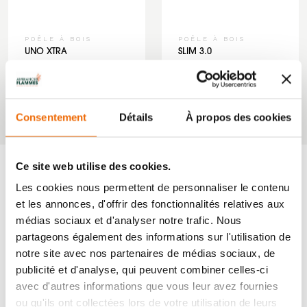
POÊLE À BOIS
POÊLE À BOIS
UNO XTRA
SLIM 3.0
‹
1
2
›
Consentement
Détails
À propos des cookies
Ce site web utilise des cookies.
Les cookies nous permettent de personnaliser le contenu
et les annonces, d'offrir des fonctionnalités relatives aux
médias sociaux et d'analyser notre trafic. Nous
partageons également des informations sur l'utilisation de
notre site avec nos partenaires de médias sociaux, de
publicité et d'analyse, qui peuvent combiner celles-ci
avec d'autres informations que vous leur avez fournies
ou qu'ils ont collectées lors de votre utilisation de leurs