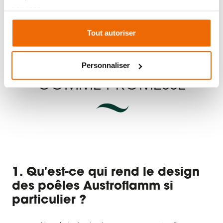
POÊLES À BOIS
services.
AUSTROFLAMM : LE
Tout autoriser
DESIGN COMME
PASSION, LA QUALITÉ
Personnaliser
COMME PROMESSE
1. Qu'est-ce qui rend le design
des poêles Austroflamm si
particulier ?