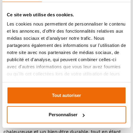
une robustesse classique, tandis que les éléments en
bois finement travaillés apportent une note de
Ce site web utilise des cookies.
sophistication. Cette dualité des matériaux crée un
Les cookies nous permettent de personnaliser le contenu
équilibre visuel plaisant, rendant le poêle non
et les annonces, d'offrir des fonctionnalités relatives aux
seulement fonctionnel mais aussi esthétiquement
médias sociaux et d'analyser notre trafic. Nous
agréable.
partageons également des informations sur l'utilisation de
notre site avec nos partenaires de médias sociaux, de
Pour simplifier son utilisation, le Kylie Xtra propose en
publicité et d'analyse, qui peuvent combiner celles-ci
option le système Air+, une régulation automatique de
avec d'autres informations que vous leur avez fournies
l’air qui permet d’optimiser la combustion sans
ou qu'ils ont collectées lors de votre utilisation de leurs
intervention manuelle. Cette fonctionnalité garantit
services.
une performance optimale et une utilisation aisée,
même pour les utilisateurs novices.
Tout autoriser
En somme, le poêle à bois Kylie Xtra de la marque
Austroflamm est une solution de chauffage
Personnaliser
performante et élégante, alliant design moderne et
technologies avancées. Il crée une ambiance
chaleureuse et un bien-être durable, tout en étant