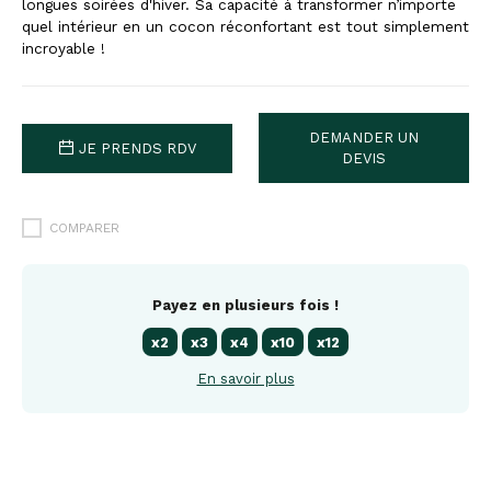
longues soirées d'hiver. Sa capacité à transformer n’importe
quel intérieur en un cocon réconfortant est tout simplement
incroyable !
DEMANDER UN
JE PRENDS RDV
DEVIS
COMPARER
Payez en plusieurs fois !
x2
x3
x4
x10
x12
En savoir plus