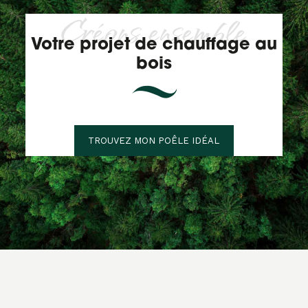
Créons ensemble
Votre projet de chauffage au
bois
TROUVEZ MON POÊLE IDÉAL