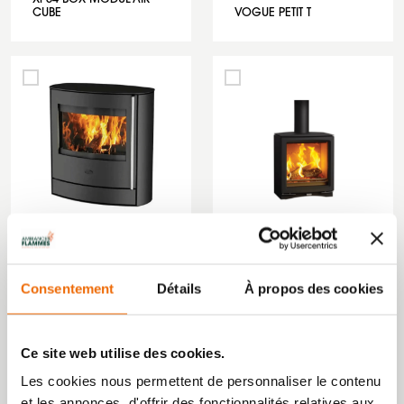
CUBE
VOGUE PETIT T
POÊLE À BOIS
POÊLE À BOIS
ARGENTO ACIER (EX
Consentement
Détails
À propos des cookies
ADAMIS)
VOGUE MEDIUM
Ce site web utilise des cookies.
‹
1
2
›
Les cookies nous permettent de personnaliser le contenu
et les annonces, d'offrir des fonctionnalités relatives aux