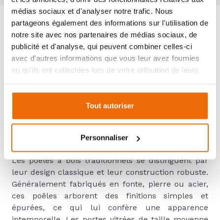
médias sociaux et d'analyser notre trafic. Nous
partageons également des informations sur l'utilisation de
notre site avec nos partenaires de médias sociaux, de
POÊLES À BOIS
publicité et d'analyse, qui peuvent combiner celles-ci
avec d'autres informations que vous leur avez fournies
TRADITIONNELS, ROBUSTES
ou qu'ils ont collectées lors de votre utilisation de leurs
ET DESIGN CLASSIQUE
services.
Tout autoriser
Comment reconnaître un poêle
Personnaliser
à bois traditionnel ?
Les poêles à bois traditionnels se distinguent par
leur design classique et leur construction robuste.
Généralement fabriqués en fonte, pierre ou acier,
ces poêles arborent des finitions simples et
épurées, ce qui lui confère une apparence
intemporelle. Les portes vitrées de taille moyenne