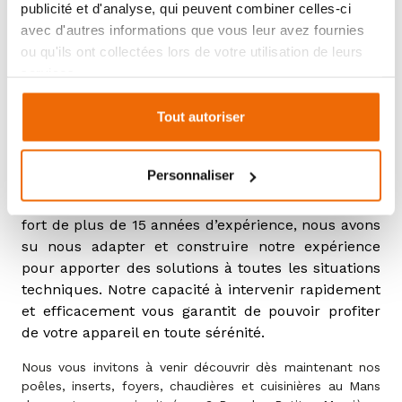
publicité et d'analyse, qui peuvent combiner celles-ci
votre appareil en vous proposant un service de
avec d'autres informations que vous leur avez fournies
ramonage et d'entretien de votre appareil. Sous
ou qu'ils ont collectées lors de votre utilisation de leurs
forme d’abonnement ou de forfait, nous
services.
intervenons pour l’entretien régulier ou le
dépannage. Ainsi, pour chaque besoin
Tout autoriser
d'intervention technique, de remplacement de
pièces détachées ou bien encore de conseils, nos
Techniciens Service Client sont à votre disposition.
Personnaliser
Faites le choix de la qualité en nous sélectionnant :
fort de plus de 15 années d’expérience, nous avons
su nous adapter et construire notre expérience
pour apporter des solutions à toutes les situations
techniques. Notre capacité à intervenir rapidement
et efficacement vous garantit de pouvoir profiter
de votre appareil en toute sérénité.
Nous vous invitons à venir découvrir dès maintenant nos
poêles, inserts, foyers, chaudières et cuisinières au Mans