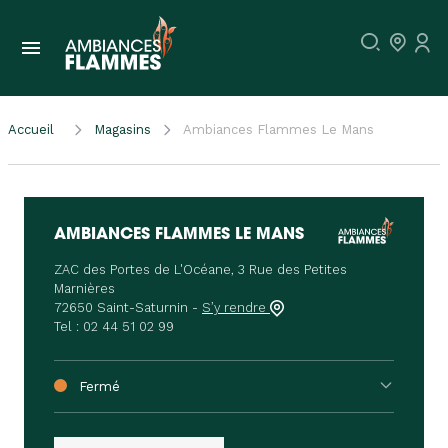
Accueil
Magasins
Ambiances Flammes Le Mans
AMBIANCES FLAMMES LE MANS
ZAC des Portes de L'Océane, 3 Rue des Petites
Marnières
72650 Saint-Saturnin -
S’y rendre
Tel :
02 44 51 02 99
Fermé