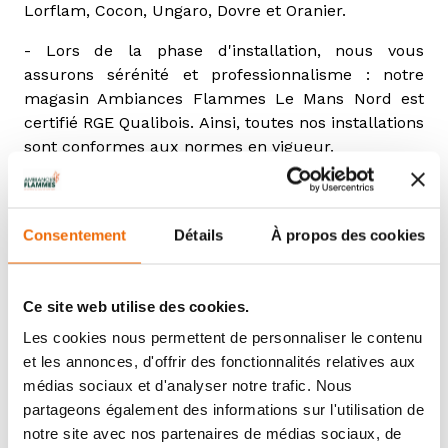
Lorflam, Cocon, Ungaro, Dovre et Oranier.
- Lors de la phase d'installation, nous vous
assurons sérénité et professionnalisme : notre
magasin Ambiances Flammes Le Mans Nord est
certifié RGE Qualibois. Ainsi, toutes nos installations
sont conformes aux normes en vigueur.
- Pendant la mise en service, un Technicien Service
Client dédié vous forme sur l'utilisation de votre
appareil de chauffage au bois. Ainsi, vous êtes
Consentement
Détails
À propos des cookies
autonomes et êtes assurés d'utiliser 100% des
performances de votre appareil ! En plus, des
Ce site web utilise des cookies.
Flam'Académies sont organisés en début de saison
pour vous accompagner tous les ans lors de la
Les cookies nous permettent de personnaliser le contenu
reprise de la saison hivernale.
et les annonces, d'offrir des fonctionnalités relatives aux
médias sociaux et d'analyser notre trafic. Nous
- L'entretien et le ramonage de votre poêle, insert
partageons également des informations sur l'utilisation de
ou foyer est obligatoire ! Aussi, nous vous
notre site avec nos partenaires de médias sociaux, de
accompagnons pendant toute la durée de vie de