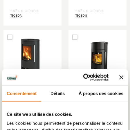
POÊLE À BOIS
POÊLE À BOIS
TT21RS
TT21RH
Consentement
Détails
À propos des cookies
POÊLE À BOIS
POÊLE À BOIS
TT21RL
TT80
Ce site web utilise des cookies.
Les cookies nous permettent de personnaliser le contenu
‹
1
2
3
4
5
6
7
8
9
›