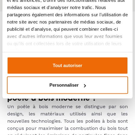
et les annonces, d'offrir des fonctionnalités relatives aux
médias sociaux et d'analyser notre trafic. Nous
partageons également des informations sur l'utilisation de
notre site avec nos partenaires de médias sociaux, de
publicité et d'analyse, qui peuvent combiner celles-ci
POÊLE À BOIS MODERNE,
avec d'autres informations que vous leur avez fournies
ou qu'ils ont collectées lors de votre utilisation de leurs
UN ATOUT POUR VOTRE
services.
FOYER
Tout autoriser
Personnaliser
Comment se caractérise un
poêle à bois moderne ?
Un poêle à bois moderne se distingue par son
design, les matériaux utilisés ainsi que les
nouvelles technologies. Tous les poêles à bois sont
conçus pour maximiser la combustion du bois tout