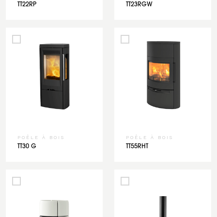
TT22RP
TT23RGW
POÊLE À BOIS
POÊLE À BOIS
TT30 G
TT55RHT