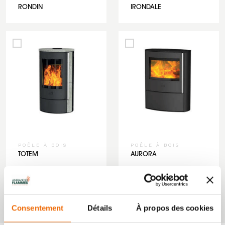
RONDIN
IRONDALE
POÊLE À BOIS
POÊLE À BOIS
TOTEM
AURORA
‹
1
2
›
Consentement
Détails
À propos des cookies