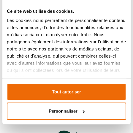
Ce site web utilise des cookies.
Les cookies nous permettent de personnaliser le contenu
et les annonces, d'offrir des fonctionnalités relatives aux
médias sociaux et d'analyser notre trafic. Nous
partageons également des informations sur l'utilisation de
notre site avec nos partenaires de médias sociaux, de
publicité et d'analyse, qui peuvent combiner celles-ci
avec d'autres informations que vous leur avez fournies
ou qu'ils ont collectées lors de votre utilisation de leurs
LA CHALEUR
services.
AUTHENTIQUE AVEC
Tout autoriser
FIREPLACE : UN CHOIX
ÉTINCELANT PAR
Personnaliser
AMBIANCES FLAMMES