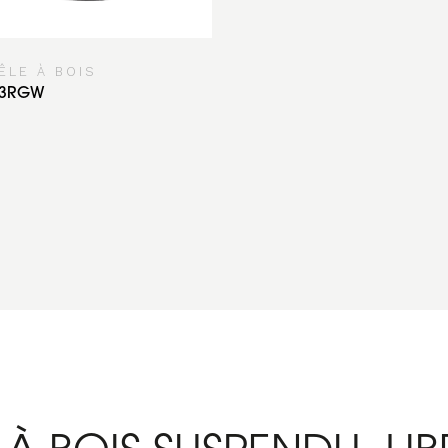
ÊLE À BOIS
23RGW