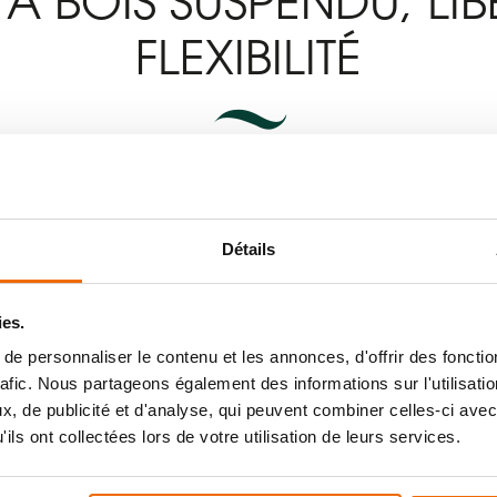
À BOIS SUSPENDU, LIB
FLEXIBILITÉ
oêle à bois suspendu ?
Détails
 bois suspendu, c’est le gain de place dans la pièce dans 
de la place au sol, ce qui est particulièrement avantageu
on de l’espace et facilite l’agencement des meubles aut
ies.
e personnaliser le contenu et les annonces, d'offrir des fonctio
rafic. Nous partageons également des informations sur l'utilisati
, de publicité et d'analyse, qui peuvent combiner celles-ci avec
ils ont collectées lors de votre utilisation de leurs services.
ite le nettoyage en dessous du poêle à bois, cela évite l
 est également simplifié grâce à son accès aisé. Le poêl