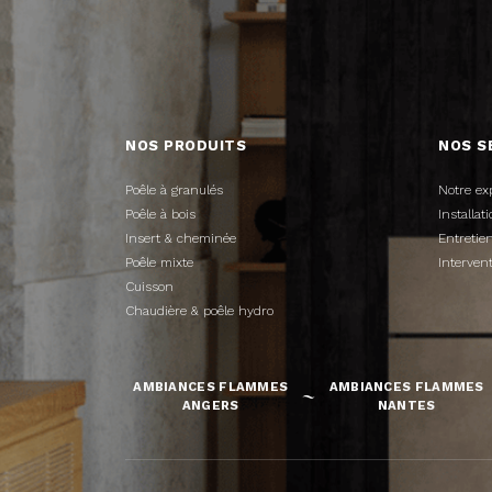
NOS PRODUITS
NOS S
Poêle à granulés
Notre ex
Poêle à bois
Installa
Insert & cheminée
Entreti
Poêle mixte
Interven
Cuisson
Chaudière & poêle hydro
AMBIANCES FLAMMES
AMBIANCES FLAMMES
ANGERS
NANTES