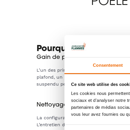
POÊLE 
Pourquoi choisir un p
Gain de place
Consentement
L’un des principaux avantages d’un poêle à
plafond, un poêle à bois suspendu libère 
suspendu permet une meilleure optimisati
Ce site web utilise des cook
Les cookies nous permettent d
sociaux et d'analyser notre t
Nettoyage simplifié
partenaires de médias sociaux
vous leur avez fournies ou qu'
La configuration du poêle suspendu facil
L’entretien du poêle à bois en lui-même