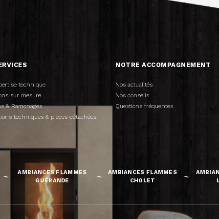
ERVICES
NOTRE ACCOMPAGNEMENT
pertise technique
Nos actualités
tions sur mesure
Nos conseils
ens & Ramonages
Questions fréquentes
tions techniques & pièces détachées
AMBIANCES FLAMMES
AMBIANCES FLAMMES
AMBIA
GUÉRANDE
CHOLET