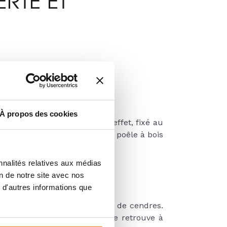
ERTÉ ET
À propos des cookies
laquelle il est installé. En effet, fixé au
x pour les petits espaces. Un poêle à bois
our de la zone de chauffage.
nnalités relatives aux médias
on de notre site avec nos
 d'autres informations que
’accumulation de poussière et de cendres.
e étant suspendu, celui-ci se retrouve à