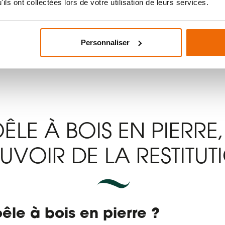
ils ont collectées lors de votre utilisation de leurs services.
‹
1
2
3
4
›
Personnaliser
ÊLE À BOIS EN PIERRE,
UVOIR DE LA RESTITUT
êle à bois en pierre ?