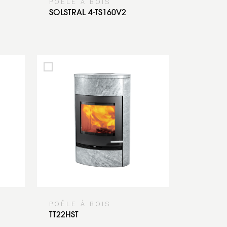
POÊLE À BOIS
SOLSTRAL 4-TS160V2
POÊLE À BOIS
TT22HST