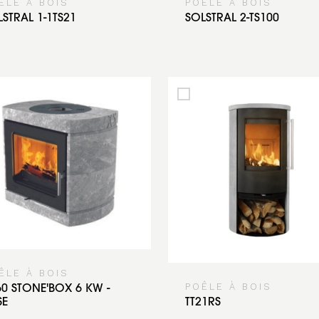
ÊLE À BOIS
POÊLE À BOIS
STRAL 1-1TS21
SOLSTRAL 2-TS100
ÊLE À BOIS
POÊLE À BOIS
60 STONE'BOX 6 KW -
SE
TT21RS