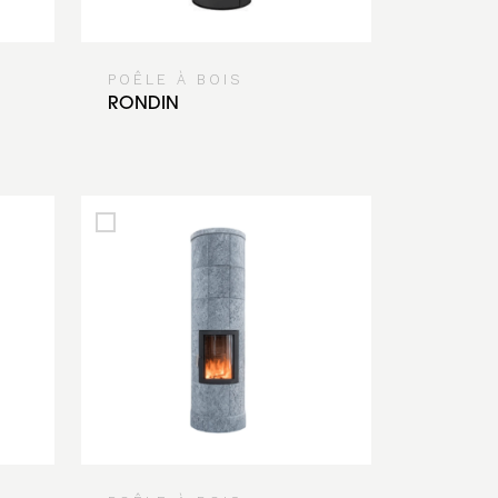
POÊLE À BOIS
RONDIN