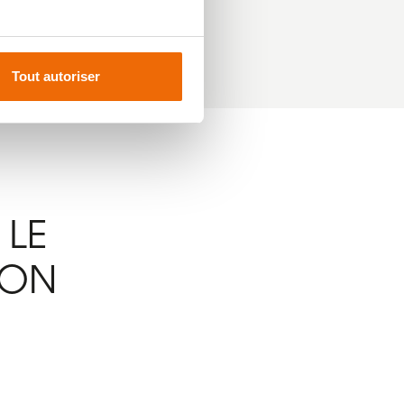
Tout autoriser
 LE
ION