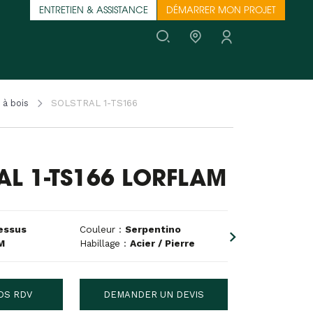
ENTRETIEN & ASSISTANCE
DÉMARRER MON PROJET
 à bois
SOLSTRAL 1-TS166
AL 1-TS166 LORFLAM
essus
Couleur :
Serpentino
M
Habillage :
Acier / Pierre
DS RDV
DEMANDER UN DEVIS