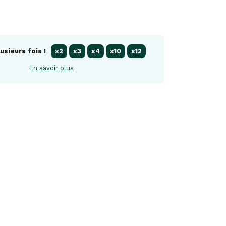
usieurs fois !
x2
x3
x4
x10
x12
En savoir plus