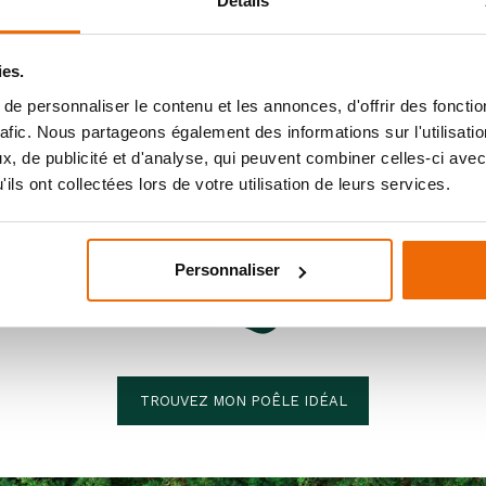
Détails
ies.
e personnaliser le contenu et les annonces, d'offrir des fonctio
rafic. Nous partageons également des informations sur l'utilisati
, de publicité et d'analyse, qui peuvent combiner celles-ci avec
réons ensemb
ils ont collectées lors de votre utilisation de leurs services.
Personnaliser
otre projet de chauffage au bo
TROUVEZ MON POÊLE IDÉAL