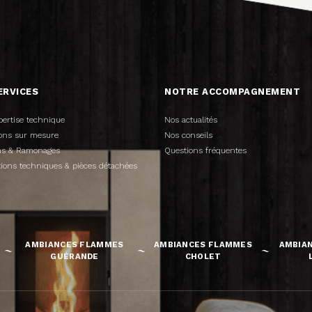
ERVICES
NOTRE ACCOMPAGNEMENT
pertise technique
Nos actualités
tions sur mesure
Nos conseils
ens & Ramonages
Questions fréquentes
tions techniques & pièces détachées
AMBIANCES FLAMMES
AMBIANCES FLAMMES
AMBIA
GUÉRANDE
CHOLET