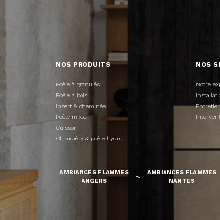
NOS PRODUITS
NOS S
Poêle à granulés
Notre ex
Poêle à bois
Installa
Insert & cheminée
Entreti
Poêle mixte
Interven
Cuisson
Chaudière & poêle hydro
AMBIANCES FLAMMES
AMBIANCES FLAMMES
ANGERS
NANTES