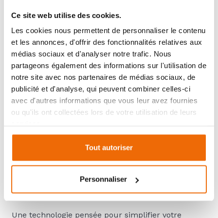
unité extérieure, sans installation lourde et avec
Ce site web utilise des cookies.
une consommation électrique très réduite, ce
système permet de conserver une température
Les cookies nous permettent de personnaliser le contenu
agréable dans votre pièce pendant les périodes
et les annonces, d'offrir des fonctionnalités relatives aux
estivales. Le poêle dispose également du système
médias sociaux et d'analyser notre trafic. Nous
connecté Maestro+ permettant de piloter votre
partageons également des informations sur l'utilisation de
appareil directement depuis votre smartphone.
notre site avec nos partenaires de médias sociaux, de
Vous pouvez ainsi :
publicité et d'analyse, qui peuvent combiner celles-ci
avec d'autres informations que vous leur avez fournies
ou qu'ils ont collectées lors de votre utilisation de leurs
programmer les températures
services.
gérer les horaires
Tout autoriser
activer le mode rafraîchissement
suivre votre consommation énergétique
Personnaliser
recevoir des alertes d’entretien
Une technologie pensée pour simplifier votre