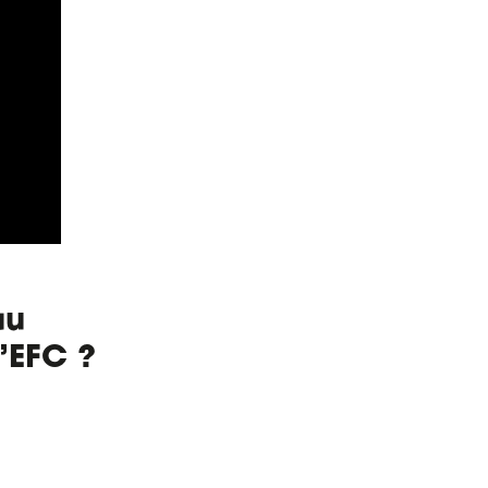
au
’EFC ?