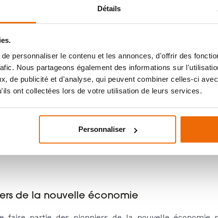
Détails
chesses de notre entreprise
ies.
voir-faire sont au cœur de notre succès. Le programme
e personnaliser le contenu et les annonces, d'offrir des fonctio
nt, en mettant en avant notre expertise unique et en re
rafic. Nous partageons également des informations sur l'utilisati
, de publicité et d'analyse, qui peuvent combiner celles-ci avec
ils ont collectées lors de votre utilisation de leurs services.
re notre impact social et environnemental
engage dans une mission écologique visant à réduire l
Personnaliser
ter des pratiques de chauffage respectueuses de l'envir
intensifier ces efforts, en intégrant des principes de dur
niers de la nouvelle économie
faire partie des pionniers de la nouvelle économie su