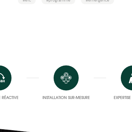
#efc
#programme
#emergence
 RÉACTIVE
INSTALLATION SUR-MESURE
EXPERTIS