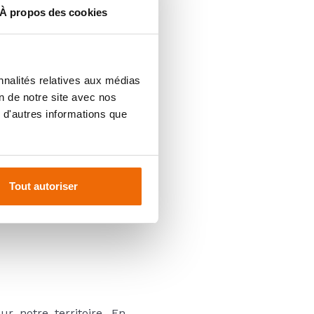
À propos des cookies
 Emergence nous aide à
nnalités relatives aux médias
nforçant notre image de
on de notre site avec nos
 d'autres informations que
'empreinte carbone de
Tout autoriser
onnement. Le programme
abilité dans toutes nos
r notre territoire. En