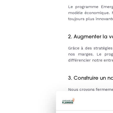
Le programme Emerge
modèle économique. No
toujours plus innovante
2. Augmenter la v
Grâce à des stratégie
nos marges. Le pro
différencier notre entr
3. Construire un
Nous croyons fermement
nous pouvons mieux c
approche nous aide à
répondent parfaitement