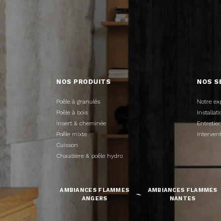
NOS PRODUITS
NOS S
Poêle à granulés
Notre ex
Poêle à bois
Installa
Insert & cheminée
Entreti
Poêle mixte
Interven
Cuisson
Chaudière & poêle hydro
AMBIANCES FLAMMES
AMBIANCES FLAMMES
ANGERS
NANTES