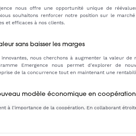
nce nous offre une opportunité unique de réévaluer 
us souhaitons renforcer notre position sur le marché e
s et efficaces à nos clients.
aleur sans baisser les marges
s innovantes, nous cherchons à augmenter la valeur de n
gramme Emergence nous permet d'explorer de nouve
eprise de la concurrence tout en maintenant une rentabili
 nouveau modèle économique en coopération 
 à l'importance de la coopération. En collaborant étroit
omprendre leurs besoins réels et adapter nos offres 
 établir des relations de confiance durables et à cr
 aux attentes de nos clients.