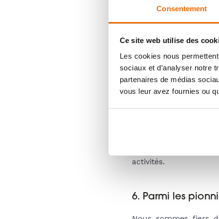
Consentement
4. Valoriser les ri
Ce site web utilise des cook
Nos compétences et sa
Les cookies nous permettent d
les valoriser pleineme
sociaux et d'analyser notre t
marque.
partenaires de médias sociaux
vous leur avez fournies ou qu'
5. Améliorer enco
Ambiances Flammes s'
nos clients et à adop
Emergence nous aide à 
activités.
6. Parmi les pion
Nous sommes fiers de 