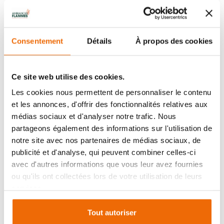
ait été rénovée ou bien qu’elle soit neuve.
Un projet de flamme sur-mesure
Consentement
Détails
À propos des cookies
signé Ambiances Flammes
Profitez d’une visite technique gratuite pendant
Ce site web utilise des cookies.
laquelle nos Technicien Conseil prennent de
Les cookies nous permettent de personnaliser le contenu
mesures, étudient votre conduit s’il existe, vérifient
et les annonces, d'offrir des fonctionnalités relatives aux
les arrivées d’air ou bien encore accèdent à vos
médias sociaux et d'analyser notre trafic. Nous
comblent pour examiner l’installation existante.
partageons également des informations sur l'utilisation de
notre site avec nos partenaires de médias sociaux, de
Nous sommes également un installeur de
publicité et d'analyse, qui peuvent combiner celles-ci
chauffage au bois certifié RGE : pose propre, qui
avec d'autres informations que vous leur avez fournies
respecte les normes en vigueur, explications
ou qu'ils ont collectées lors de votre utilisation de leurs
complètes. Vous bénéficiez ainsi des
aides
services.
financières
en vigueur (MaPrimeRénov’, CEE…) et
d’une garantie tranquillité.
Tout autoriser