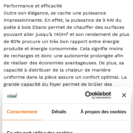
Performance et efficacité
Outre son élégance, se cache une puissance
impressionnante. En effet, la puissance de 9 kW du
poêle à bois Ebano permet de chauffer des surfaces
pouvant aller jusqu’à 140m² et son rendement de plus
de 80% procure un très bon rapport entre énergie
produite et énergie consommée. Cela signifie moins
de recharges et donc une autonomie prolongée afin
de réaliser des économies avantageuses. De plus, sa
capacité à distribuer de la chaleur de manière
uniforme dans la pièce assure un confort optimal. La
grande capacité du foyer permet de brûler des
bûches pouvant aller jusqu’à 80cm. Ambiances
Flammes vous conseille de mettre plusieurs bûches
de tailles différentes pour aller jusqu’à 80 cm plutôt
Consentement
Détails
À propos des cookies
qu’une bûche de 80 cm qui pourrait être lourde pour
le foyer. Le double corps en acier dont dispose le
poêle à bois Ebano apporte robustesse au poêle à bois
Ce site web utilise des cookies.