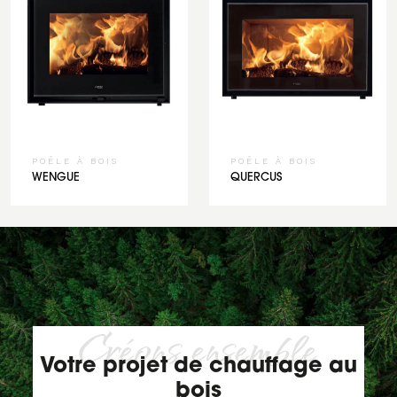
POÊLE À BOIS
POÊLE À BOIS
WENGUE
QUERCUS
Créons ensemble
Votre projet de chauffage au
bois