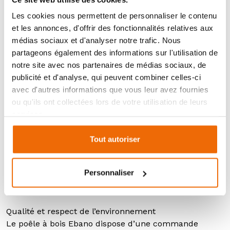
tout comme la grille en fonte.
Les cookies nous permettent de personnaliser le contenu
Installation et maintenance
et les annonces, d'offrir des fonctionnalités relatives aux
Contrairement aux inserts qui peuvent parfois
médias sociaux et d'analyser notre trafic. Nous
nécessiter des modifications architecturales,
partageons également des informations sur l'utilisation de
l’installation du poêle à bois Ebano ne nécessite
notre site avec nos partenaires de médias sociaux, de
aucune modification et est relativement simple. Ce
publicité et d'analyse, qui peuvent combiner celles-ci
poêle peut être placé quasiment partout à partir du
avec d'autres informations que vous leur avez fournies
moment où celui-ci est relié à une sortie de fumée.
ou qu'ils ont collectées lors de votre utilisation de leurs
Le poêle à bois Ebano est compatible avec les
services.
habitations BBC, conformes RT 2012 avec une prise
d’air extérieur. Il existe différents modèles de l’Ebano.
Tout autoriser
En effet, l’Ebano existe en insert, en poêle à bois et en
poêle à bois avec range-bûches. Un large choix de
Personnaliser
modèles à choisir en fonction de vos besoins et de vos
goûts.
Qualité et respect de l’environnement
Le poêle à bois Ebano dispose d’une commande