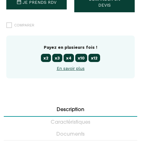
JE PRENDS RDV
DEVIS
COMPARER
Payez en plusieurs fois !
x2
x3
x4
x10
x12
En savoir plus
Description
Caractéristiques
Documents