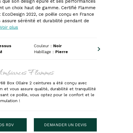
s que son design épuré et ses performances
nt un choix haut de gamme. Certifié Flamme
et EcoDesign 2022, ce poêle conçu en France
 assure sérénité et durabilité pendant de
Voir plus
essus
Couleur :
Noir
M
Habillage :
Pierre
Ambiances Flammes
68 Box Ollaire 2 ceintures a été conçu avec
 et vous assure qualité, durabilité et tranquillité
issant ce poêle, vous optez pour le confort et le
umulation !
DS RDV
DEMANDER UN DEVIS