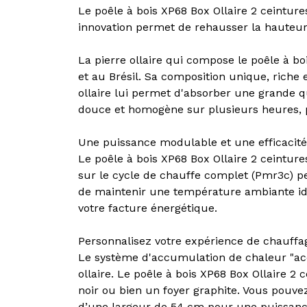
Le poêle à bois XP68 Box Ollaire 2 ceintures
innovation permet de rehausser la hauteu
La pierre ollaire qui compose le poêle à b
et au Brésil. Sa composition unique, riche 
ollaire lui permet d'absorber une grande q
douce et homogène sur plusieurs heures, p
Une puissance modulable et une efficacité
Le poêle à bois XP68 Box Ollaire 2 ceintur
sur le cycle de chauffe complet (Pmr3c) p
de maintenir une température ambiante id
votre facture énergétique.
Personnalisez votre expérience de chauffa
Le système d'accumulation de chaleur "acc
ollaire. Le poêle à bois XP68 Box Ollaire 2 
noir ou bien un foyer graphite. Vous pouve
d’une largeur de 54 cm pour une puissanc