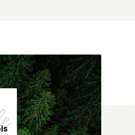
le
is