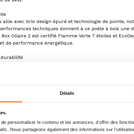
nte
es allie avec brio design épuré et technologie de pointe,
es performances techniques donnent à ce poêle à bois un
 Box Ollaire 2 est certifié Flamme Verte 7 étoiles et Eco
 et de performance énergétique.
durabilité
s est conçu en France par Lorflam, qui dispose d’un savoir
is est garanti 7 ans.
Détails
ies.
e personnaliser le contenu et les annonces, d'offrir des fonctio
rafic. Nous partageons également des informations sur l'utilisati