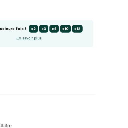
usieurs fois !
x2
x3
x4
x10
x12
En savoir plus
llaire