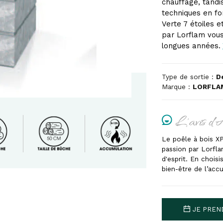
chauffage, tandi
techniques en fo
Verte 7 étoiles 
par Lorflam vous
longues années.
Type de sortie :
D
Marque :
LORFLA
L'avis d'
Le poêle à bois XP
passion par Lorflam
d'esprit. En chois
bien-être de l’acc
JE PREN