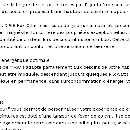
 se distingue de ses petits frères par l'ajout d'une ceintu
r du poêle en proposant une hauteur de ceinture supplém
ois XP68 Box Ollaire est issue de gisements naturels prés
en magnésite, lui confère des propriétés exceptionnelles. 
uantité de chaleur lors de la combustion du bois. Cette c
rocurant un confort et une sensation de bien-être.
 énergétique optimale
es de 11kW s'adapte parfaitement aux besoins de votre hab
eut être modulée, descendant jusqu'à quelques kilowatts s
éale en permanence, sans surconsommation d'énergie. Vou
ge
u+" vous permet de personnaliser votre expérience de ch
ceintures est doté d’une largeur de foyer de 68 cm. Il se dé
z également le retrouver dans une taille plus petite, ave
e de 8kW.