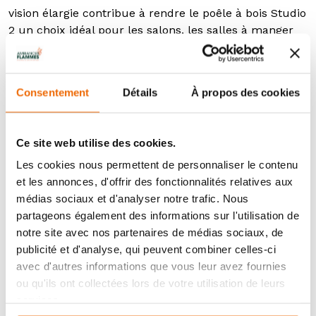
vision élargie contribue à rendre le poêle à bois Studio
2 un choix idéal pour les salons, les salles à manger
ou bien encore les espaces ouverts. Il faut pouvoir
profiter du spectacle en famille !
Consentement
Détails
À propos des cookies
Personnalisation et options de finition
Pour ceux qui souhaitent personnaliser leur poêle à
bois, le poêle à bois Studio 2 Freestanding propose des
Ce site web utilise des cookies.
options de finition élégantes. La plaque de verre noir
Les cookies nous permettent de personnaliser le contenu
sérigraphiée donne au poêle un aspect brillant et
et les annonces, d'offrir des fonctionnalités relatives aux
moderne. Un cache-tuyau décoratif carré permet de
médias sociaux et d'analyser notre trafic. Nous
dissimuler le conduit de fumée, offrant un aspect
partageons également des informations sur l'utilisation de
plus propre et organisé. De plus, un conduit émaillé
notre site avec nos partenaires de médias sociaux, de
noir brillant peut être ajouté pour compléter le style
publicité et d'analyse, qui peuvent combiner celles-ci
du poêle et lui donner une apparence encore plus
avec d'autres informations que vous leur avez fournies
raffinée.
ou qu'ils ont collectées lors de votre utilisation de leurs
services.
Un poêle respectueux de l’environnement