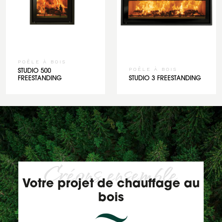
POÊLE À BOIS
POÊLE À BOIS
STUDIO 500
FREESTANDING
STUDIO 3 FREESTANDING
Créons ensemble
Votre projet de chauffage au
bois