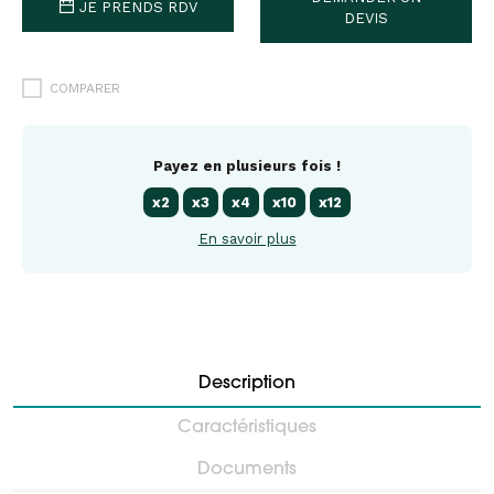
JE PRENDS RDV
DEVIS
COMPARER
Payez en plusieurs fois !
x2
x3
x4
x10
x12
En savoir plus
Description
Caractéristiques
Documents