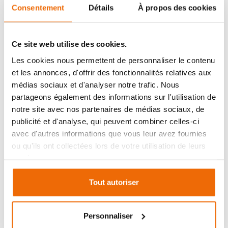
Outre son look atypique, le poêle à bois Vintage 50 se
Consentement
Détails
À propos des cookies
distingue par ses performances. Doté de la
technologie de double combustion de Dovre, il
optimise l'utilisation du bois en brûlant les gaz et les
Ce site web utilise des cookies.
particules fines résiduelles, ce qui augmente
Les cookies nous permettent de personnaliser le contenu
l'efficacité énergétique et réduit la consommation de
et les annonces, d'offrir des fonctionnalités relatives aux
bois. Son corps de chauffe en fonte et son intérieur en
médias sociaux et d'analyser notre trafic. Nous
vermiculite assurent une diffusion uniforme de la
partageons également des informations sur l'utilisation de
chaleur, garantissant ainsi un confort optimal dans
notre site avec nos partenaires de médias sociaux, de
votre espace de vie. De plus, sa possibilité de
publicité et d'analyse, qui peuvent combiner celles-ci
raccordement à l'air extérieur renforce son efficacité
avec d'autres informations que vous leur avez fournies
énergétique tout en minimisant les émissions.
ou qu'ils ont collectées lors de votre utilisation de leurs
services.
Facile à utiliser au quotidien, le poêle à bois Vintage
50 est conçu pour simplifier votre vie. Son
Tout autoriser
chargement par l'avant et son grand cendrier
facilitent l'entretien, tandis que la fermeture « Slam-
lock » permet une fermeture pratique de la porte
Personnaliser
sans effort. Avec sa certification 7 étoiles Flamme