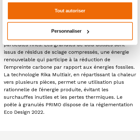
pleinement dans une démarche de chauffage
Tout autoriser
respectueuse de l’environnement. Grâce à sa
combustion optimisée et à son rendement élevé, il
valorise efficacement chaque granulé, limitant ainsi la
Personnaliser
consommation de combustible et les émissions de
particules fines. Les granulés de bois utilisés sont
issus de résidus de sciage compressés, une énergie
renouvelable qui participe à la réduction de
l’empreinte carbone par rapport aux énergies fossiles.
La technologie Rika Multiair, en répartissant la chaleur
vers plusieurs pièces, permet une utilisation plus
rationnelle de l’énergie produite, évitant les
surchauffes inutiles et les pertes thermiques. Le
poêle à granulés PRIMO dispose de la réglementation
Eco Design 2022.