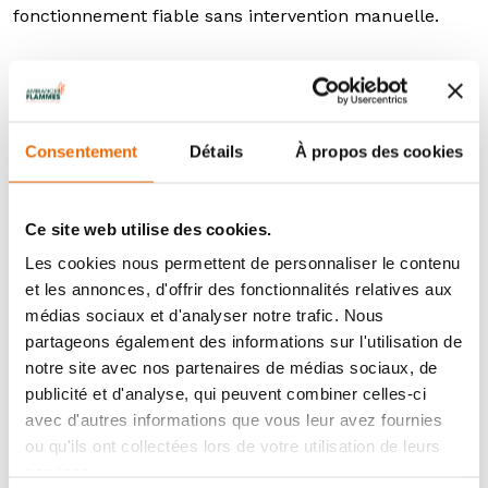
fonctionnement fiable sans intervention manuelle.
Connectivité et pilotage à distance
Le poêle à granulés PRIMO 8 kW MULTIAIR intègre les
technologies Rika Firenet et Rika Voice, permettant de
programmer les plages de chauffe, de contrôler le
Consentement
Détails
À propos des cookies
poêle à distance, d’ajuster la température selon les
pièces. Ces fonctionnalités apportent un véritable
confort d’usage, particulièrement apprécié dans une
Ce site web utilise des cookies.
maison occupée à différents moments de la journée.
Les cookies nous permettent de personnaliser le contenu
et les annonces, d'offrir des fonctionnalités relatives aux
Une esthétique sobre au service du confort
médias sociaux et d'analyser notre trafic. Nous
Le poêle à granulés PRIMO 8 kW MULTIAIR est doté
partageons également des informations sur l'utilisation de
d’un design compact et élégant. Il s’intègre facilement
notre site avec nos partenaires de médias sociaux, de
dans un espace de vie tout en remplissant un rôle
publicité et d'analyse, qui peuvent combiner celles-ci
central dans le confort thermique de la maison.
avec d'autres informations que vous leur avez fournies
ou qu'ils ont collectées lors de votre utilisation de leurs
Un poêle responsable
services.
Le poêle à granulés PRIMO 8 kW MULTIAIR s’inscrit