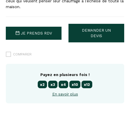
ceux qui veulent penser leur chauffage à l’échelle de toute la
maison.
DEMANDER UN
JE PRENDS RDV
DEVIS
COMPARER
Payez en plusieurs fois !
x2
x3
x4
x10
x12
En savoir plus