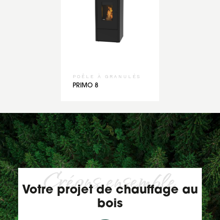
POÊLE À GRANULÉS
PRIMO 8
Créons ensemble
Votre projet de chauffage au
bois