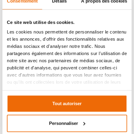
Choix de l’autonomie & de la
Consentement
Détails
À propos des cookies
sérénité
Qu’est-ce que l’autonomie d’un poêle à granulés ?
Ce site web utilise des cookies.
L’autonomie d’un poêle à granulés fait référence
Les cookies nous permettent de personnaliser le contenu
au temps pendant lequel il peut fonctionner sans
et les annonces, d'offrir des fonctionnalités relatives aux
être rechargé en granulés. Ce temps diffère en
médias sociaux et d'analyser notre trafic. Nous
fonction de la capacité du réservoir du poêle à
partageons également des informations sur l'utilisation de
granulés.
notre site avec nos partenaires de médias sociaux, de
publicité et d'analyse, qui peuvent combiner celles-ci
Plus le réservoir est grand, plus le poêle à granulés
avec d'autres informations que vous leur avez fournies
pourra fonctionner longtemps sans être ravitaillé
ou qu'ils ont collectées lors de votre utilisation de leurs
en granulés. Cela peut être avantageux en cas
services.
d'absence prolongée. Votre choix doit donc se faire
en fonction de l’autonomie que vous souhaitez
Tout autoriser
avoir.
Personnaliser
Choix d’une distribution de