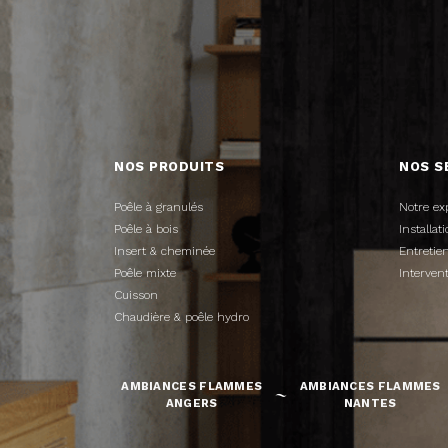
NOS PRODUITS
NOS S
Poêle à granulés
Notre ex
Poêle à bois
Installa
Insert & cheminée
Entreti
Poêle mixte
Interven
Cuisson
Chaudière & poêle hydro
AMBIANCES FLAMMES
AMBIANCES FLAMMES
ANGERS
NANTES