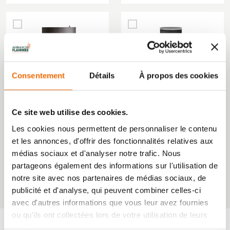
Consentement
Détails
À propos des cookies
Ce site web utilise des cookies.
Les cookies nous permettent de personnaliser le contenu
POÊLE À BOIS
POÊLE À BOIS
CLOU XTRA
RONDIN
et les annonces, d'offrir des fonctionnalités relatives aux
médias sociaux et d'analyser notre trafic. Nous
partageons également des informations sur l'utilisation de
notre site avec nos partenaires de médias sociaux, de
‹
1
2
...
4
5
6
7
8
...
16
17
›
publicité et d'analyse, qui peuvent combiner celles-ci
avec d'autres informations que vous leur avez fournies
ou qu'ils ont collectées lors de votre utilisation de leurs
services.