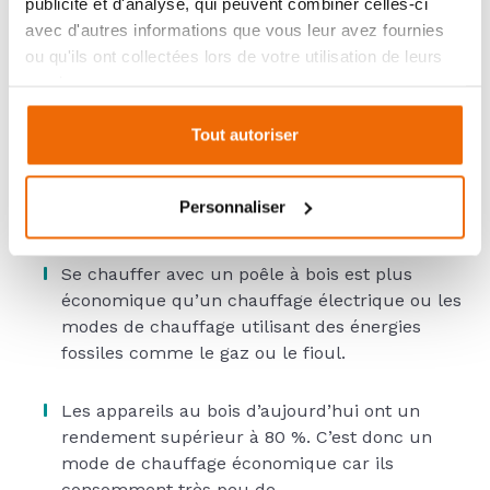
publicité et d'analyse, qui peuvent combiner celles-ci
poêle à bois ?
avec d'autres informations que vous leur avez fournies
ou qu'ils ont collectées lors de votre utilisation de leurs
Les poêles à bois offrent une combinaison
services.
d'avantages économiques, écologiques, de confort
et d'indépendance énergétique qui en font un
Tout autoriser
choix attrayant pour de nombreux foyers, en quête
de solutions de chauffage différentes des solutions
traditionnelles :
Personnaliser
Se chauffer avec un poêle à bois est plus
économique qu’un chauffage électrique ou les
modes de chauffage utilisant des énergies
fossiles comme le gaz ou le fioul.
Les appareils au bois d’aujourd’hui ont un
rendement supérieur à 80 %. C’est donc un
mode de chauffage économique car ils
consomment très peu de