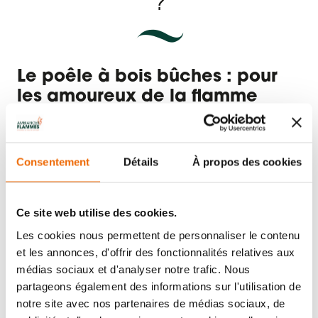
?
Le poêle à bois bûches : pour
les amoureux de la flamme
Vous pouvez utiliser votre poêle à bois comme
chauffage principal ou comme chauffage
Consentement
Détails
À propos des cookies
d’appoint. Le poêle à bois n’est pas seulement un
système de chauffage, il est aussi un véritable
élément de décoration, qui vient habiller votre
Ce site web utilise des cookies.
maison d'une touche chaleureuse et authentique,
devant laquelle les moments partagés en famille
Les cookies nous permettent de personnaliser le contenu
sont plus chaleureux.
et les annonces, d'offrir des fonctionnalités relatives aux
médias sociaux et d'analyser notre trafic. Nous
partageons également des informations sur l'utilisation de
Quels sont les avantages d'un
notre site avec nos partenaires de médias sociaux, de