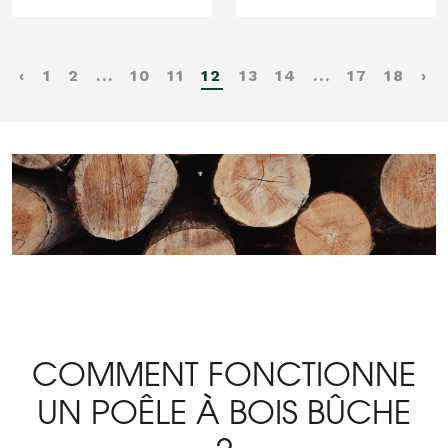
‹
1
2
...
10
11
12
13
14
...
17
18
›
COMMENT FONCTIONNE
UN POÊLE À BOIS BÛCHE