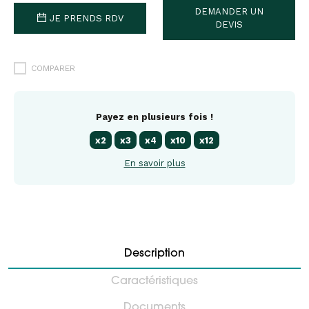
DEMANDER UN
JE PRENDS RDV
DEVIS
COMPARER
Payez en plusieurs fois !
x2
x3
x4
x10
x12
En savoir plus
Description
Caractéristiques
Documents