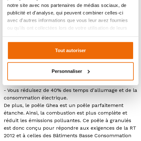
notre site avec nos partenaires de médias sociaux, de
d’une puissance de 6kW.
publicité et d'analyse, qui peuvent combiner celles-ci
avec d'autres informations que vous leur avez fournies
Technologie avancée sur un poêle pas cher
ou qu'ils ont collectées lors de votre utilisation de leurs
Le poêle à granulés Ghea est doté d’une bougie
services.
d’allumage en céramique. Trois avantages :
- La céramique est un matériau très résistant aux
Tout autoriser
chocs thermiques et à l'usure, ce qui garantit une
longue durée de vie pour la bougie d'allumage
- L’allumage se fait plus rapidement avec ce type de
Personnaliser
bougie : moins de 3 minutes pour chauffer votre
habitation.
- Vous réduisez de 40% des temps d'allumage et de la
consommation électrique.
De plus, le poêle Ghea est un poêle parfaitement
étanche. Ainsi, la combustion est plus complète et
réduit les émissions polluantes. Ce poêle à granulés
est donc conçu pour répondre aux exigences de la RT
2012 et à celles des Bâtiments Basse Consommation