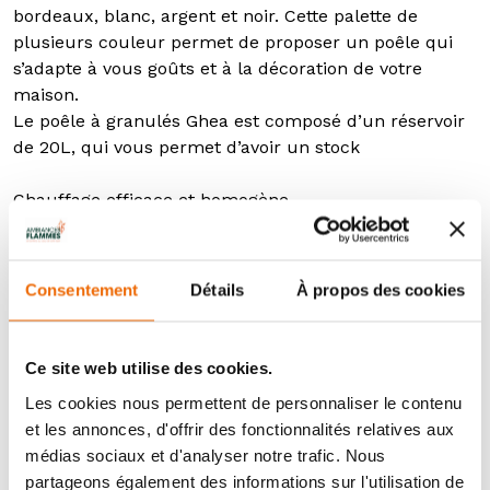
bordeaux, blanc, argent et noir. Cette palette de
plusieurs couleur permet de proposer un poêle qui
s’adapte à vous goûts et à la décoration de votre
maison.
Le poêle à granulés Ghea est composé d’un réservoir
de 20L, qui vous permet d’avoir un stock
Chauffage efficace et homogène
Le poêle à granulés Ghea est un poêle ventilé. C’est-à-
dire qu’un ventilateur pousse la chaleur dans la
pièce, ce qui permet d'atteindre la température
Consentement
Détails
À propos des cookies
souhaitée en peu de temps. Ainsi, votre pièce est
chauffée à la température demandée en peu de
temps et de façon uniforme. La puissance de
Ce site web utilise des cookies.
ventilation est réglable pour un chauffage rapide ou
Les cookies nous permettent de personnaliser le contenu
bien discret.
et les annonces, d'offrir des fonctionnalités relatives aux
médias sociaux et d'analyser notre trafic. Nous
Le poêle à granulés Ghea d’MCZ convient pour
partageons également des informations sur l'utilisation de
chauffer des pièces de tailles moyennes car il dispose