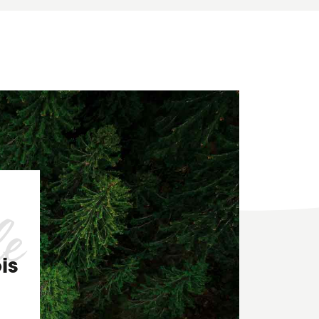
le
is