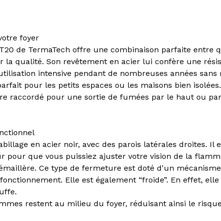
otre foyer
0 de TermaTech offre une combinaison parfaite entre qual
 la qualité. Son revêtement en acier lui confère une résis
 utilisation intensive pendant de nombreuses années sans 
rfait pour les petits espaces ou les maisons bien isolées.
re raccordé pour une sortie de fumées par le haut ou par l
onctionnel
illage en acier noir, avec des parois latérales droites. Il
r pour que vous puissiez ajuster votre vision de la flamm
émaillère. Ce type de fermeture est doté d'un mécanisme 
onctionnement. Elle est également “froide”. En effet, elle
ffe.
ammes restent au milieu du foyer, réduisant ainsi le risqu