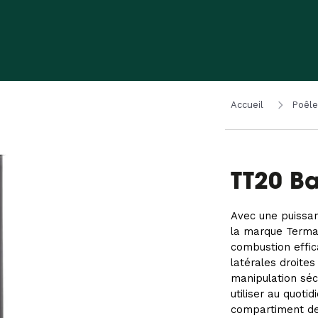
Accueil
Poêle
TT20 B
Avec une puissa
la marque TermaT
combustion effi
latérales droites
manipulation séc
utiliser au quoti
compartiment de