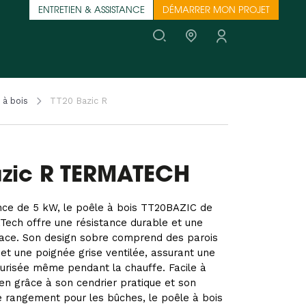
ENTRETIEN & ASSISTANCE
DÉMARRER MON PROJET
 à bois
TT20 Bazic R
azic R TERMATECH
nce de 5 kW, le poêle à bois TT20BAZIC de
ech offre une résistance durable et une
cace. Son design sobre comprend des parois
 et une poignée grise ventilée, assurant une
urisée même pendant la chauffe. Facile à
dien grâce à son cendrier pratique et son
 rangement pour les bûches, le poêle à bois