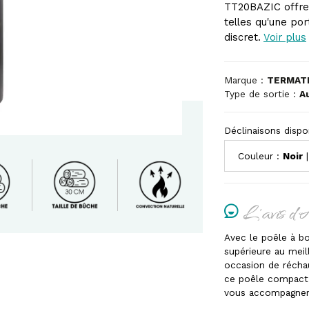
TT20BAZIC offre
telles qu'une po
discret.
Voir plus
Marque :
TERMAT
Type de sortie :
A
Déclinaisons dispo
Couleur :
Noir
|
L'avis d'
Avec le poêle à b
supérieure au meil
occasion de réchau
ce poêle compact,
vous accompagner