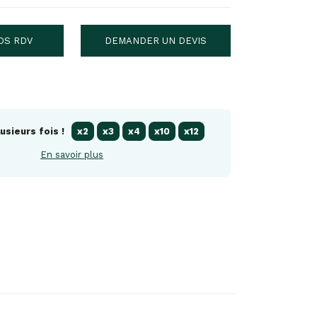
DS RDV
DEMANDER UN DEVIS
usieurs fois !
x2
x3
x4
x10
x12
En savoir plus