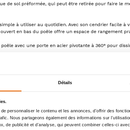
aque de sol préformée, qui peut être retirée pour faire le 
mple à utiliser au quotidien. Avec son cendrier facile à vid
t ouvert en bas du poêle offre un espace de rangement pra
e poêle avec une porte en acier pivotante à 360° pour dis
BAZIC est classé A+. Il est également EcoDesign 2022.
Détails
ies.
e personnaliser le contenu et les annonces, d'offrir des fonctio
rafic. Nous partageons également des informations sur l'utilisati
, de publicité et d'analyse, qui peuvent combiner celles-ci avec
Vous aimerez aussi