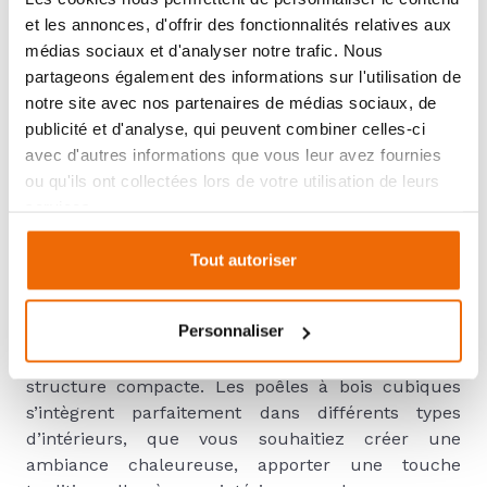
POÊLE À BOIS CUBIQUE,
et les annonces, d'offrir des fonctionnalités relatives aux
LA FORME LA PLUS
médias sociaux et d'analyser notre trafic. Nous
partageons également des informations sur l'utilisation de
RÉPANDUE
notre site avec nos partenaires de médias sociaux, de
publicité et d'analyse, qui peuvent combiner celles-ci
avec d'autres informations que vous leur avez fournies
ou qu'ils ont collectées lors de votre utilisation de leurs
Pourquoi choisir un poêle à bois
services.
cubique ?
Tout autoriser
Design moderne
La forme cubique est la forme la plus répandue
Personnaliser
dans les poêles à bois. Cette forme se distingue par
son design moderne, ses lignes droites et sa
structure compacte. Les poêles à bois cubiques
s’intègrent parfaitement dans différents types
d’intérieurs, que vous souhaitiez créer une
ambiance chaleureuse, apporter une touche