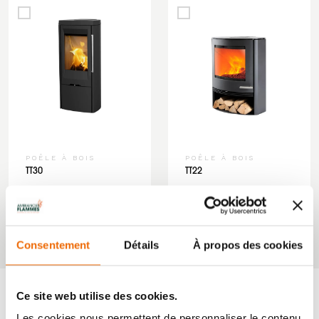
POÊLE À BOIS
POÊLE À BOIS
TT30
TT22
‹
1
2
...
4
5
6
7
8
9
10
›
Consentement
Détails
À propos des cookies
Ce site web utilise des cookies.
Les cookies nous permettent de personnaliser le contenu