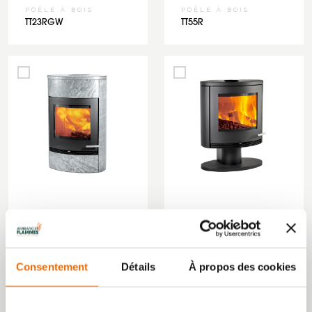
POÊLE À BOIS
POÊLE À BOIS
TT23RGW
TT55R
POÊLE À BOIS
POÊLE À BOIS
TT22HST
TT22RP
Consentement
Détails
À propos des cookies
‹
1
2
...
6
7
8
9
10
...
12
13
›