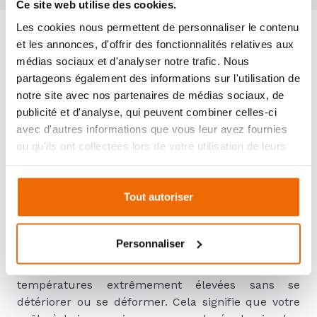
Ce site web utilise des cookies.
Les cookies nous permettent de personnaliser le contenu
et les annonces, d'offrir des fonctionnalités relatives aux
médias sociaux et d'analyser notre trafic. Nous
POÊLE À BOIS EN ACIER,
partageons également des informations sur l'utilisation de
DURABILITÉ ET RÉSISTANCE
notre site avec nos partenaires de médias sociaux, de
publicité et d'analyse, qui peuvent combiner celles-ci
avec d'autres informations que vous leur avez fournies
ou qu'ils ont collectées lors de votre utilisation de leurs
services.
Pourquoi choisir un poêle à bois
en acier ?
Tout autoriser
Résistance à toute épreuve
L’acier est reconnu pour sa durabilité et sa
Personnaliser
résistance exceptionnelle. Contrairement à
d’autres matériaux, l’acier supporte des
températures extrêmement élevées sans se
détériorer ou se déformer. Cela signifie que votre