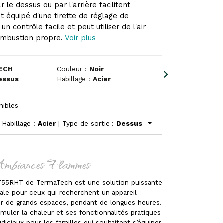
le dessus ou par l'arrière facilitent
 est équipé d'une tirette de réglage de
n contrôle facile et peut utiliser de l'air
ombustion propre.
Voir plus
ECH
Couleur :
Noir
essus
Habillage :
Acier
nibles
 Habillage :
Acier
| Type de sortie :
Dessus
Ambiances Flammes
T55RHT de TermaTech est une solution puissante
éale pour ceux qui recherchent un appareil
er de grands espaces, pendant de longues heures.
muler la chaleur et ses fonctionnalités pratiques
udicieux pour les familles qui souhaitent s’équiper