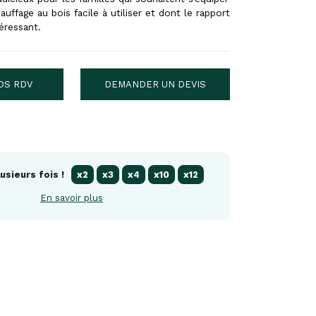
auffage au bois facile à utiliser et dont le rapport
téressant.
DS RDV
DEMANDER UN DEVIS
usieurs fois !
x2
x3
x4
x10
x12
En savoir plus