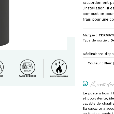
raccordement par 
l'installation. Il
combustion pour u
frais pour une c
Marque :
TERMAT
Type de sortie :
D
Déclinaisons dispo
Couleur :
Noir
|
L'avis d'
Le poêle à bois T
et polyvalente, id
capable de chauff
Sa capacité à accu
en font un choix j