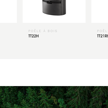
POÊLE À BOIS
POÊL
TT22H
TT21R