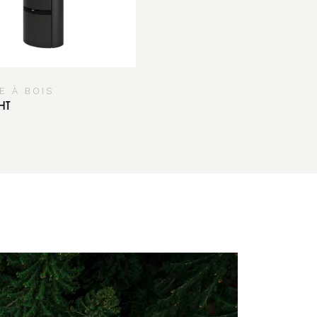
E À BOIS
HT