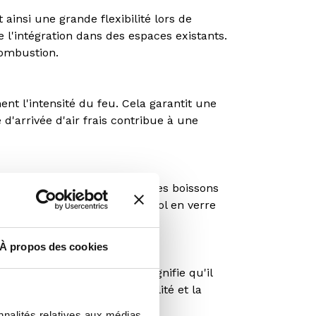
ainsi une grande flexibilité lors de
e l'intégration dans des espaces existants.
 combustion.
nt l'intensité du feu. Cela garantit une
d'arrivée d'air frais contribue à une
e chauffer des aliments ou des boissons
ement ajouter une plaque de sol en verre
é.
À propos des cookies
2022. Cette certification signifie qu'il
 de 5 ans, soulignant la qualité et la
nnalités relatives aux médias