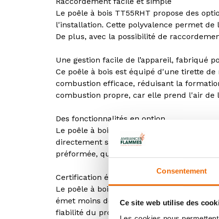
Raccordement facile et simple
Le poêle à bois TT55RHT propose des options
l'installation. Cette polyvalence permet de 
De plus, avec la possibilité de raccordement
Une gestion facile de l’appareil, fabriqué p
Ce poêle à bois est équipé d'une tirette de
combustion efficace, réduisant la formation
combustion propre, car elle prend l'air de l
Des fonctionnalités en option
Le poêle à bois TT55RHT offre des option
directement sur le poêle, ajoutant ainsi u
préformée, qui protège le sol des étincell
Consentement
Certification écologique et garantie 5 ans
Le poêle à bois TT55RHT est classé A+ pour 
émet moins de particules fines et optimise l
Ce site web utilise des cook
fiabilité du produit.
Les cookies nous permettent d