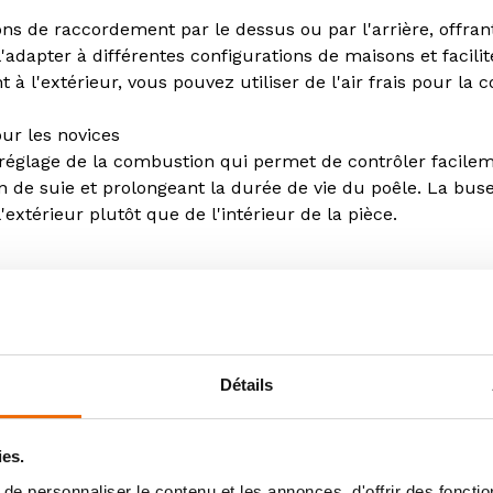
 de raccordement par le dessus ou par l'arrière, offrant 
l'adapter à différentes configurations de maisons et facilit
 à l'extérieur, vous pouvez utiliser de l'air frais pour la
our les novices
 réglage de la combustion qui permet de contrôler facileme
 de suie et prolongeant la durée de vie du poêle. La buse 
'extérieur plutôt que de l'intérieur de la pièce.
s pratiques comme une plaque chauffe-plat, permettant d
ne dimension fonctionnelle à l'appareil. Vous pouvez égal
es et des débris, tout en apportant une touche de modernit
Détails
son efficacité énergétique et respecte la norme EcoDesign 
'utilisation du bois. De plus, TermaTech offre une garantie
ies.
e personnaliser le contenu et les annonces, d'offrir des fonctio