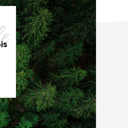
le
is