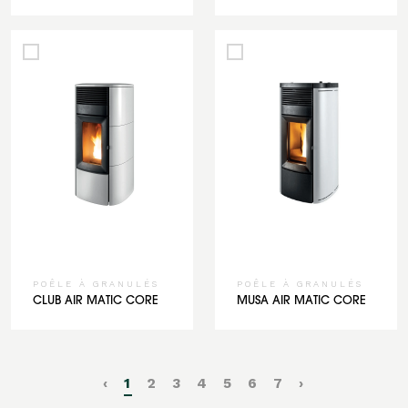
POÊLE À GRANULÉS
POÊLE À GRANULÉS
CLUB AIR MATIC CORE
MUSA AIR MATIC CORE
‹
1
2
3
4
5
6
7
›