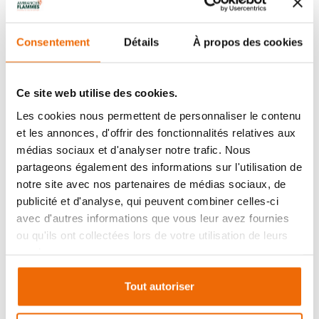
Consentement
Détails
À propos des cookies
1. Un mode de chauffage plus écologique,
local et durable
Les poêles à granulés de bois sont par essence,
Ce site web utilise des cookies.
plus écologiques qu’un système de chauffage à
Les cookies nous permettent de personnaliser le contenu
l’électricité ou au gaz, car ils utilisent une source
et les annonces, d'offrir des fonctionnalités relatives aux
d’énergie renouvelable pour fonctionner. Cette
médias sociaux et d'analyser notre trafic. Nous
source d’énergie, c’est le bois. Il existe de
partageons également des informations sur l'utilisation de
nombreux labels et normes pour encadrer la
notre site avec nos partenaires de médias sociaux, de
production de granulés et lui assurer notamment,
publicité et d'analyse, qui peuvent combiner celles-ci
une fabrication issue de forêts gérées
avec d'autres informations que vous leur avez fournies
durablement.
ou qu'ils ont collectées lors de votre utilisation de leurs
services.
Pour en savoir plus, nous vous conseillons de lire
notre article sur le choix des granulés de qualité.
Tout autoriser
Et puis, les granulés sont exclusivement le résultat
de la transformation des sciures, copeaux et bois