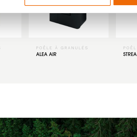
S
POÊLE À GRANULÉS
POÊL
ALEA AIR
STRE