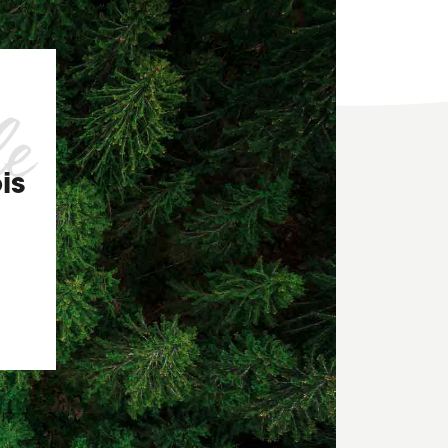
le
is