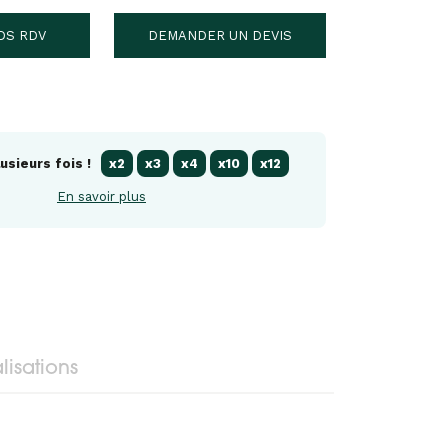
DS RDV
DEMANDER UN DEVIS
usieurs fois !
x2
x3
x4
x10
x12
En savoir plus
lisations