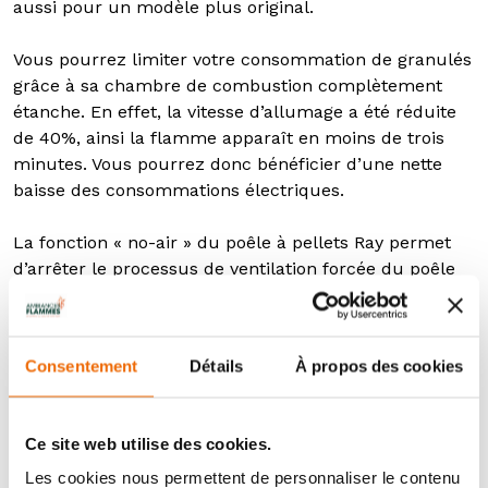
aussi pour un modèle plus original.
Vous pourrez limiter votre consommation de granulés
grâce à sa chambre de combustion complètement
étanche. En effet, la vitesse d’allumage a été réduite
de 40%, ainsi la flamme apparaît en moins de trois
minutes. Vous pourrez donc bénéficier d’une nette
baisse des consommations électriques.
La fonction « no-air » du poêle à pellets Ray permet
d’arrêter le processus de ventilation forcée du poêle
ou au moins la limiter au minimum. Vous aurez
l’opportunité de profiter d’une chaleur envoûtante,
diffusée par convection naturelle et cela, dans un
Consentement
Détails
À propos des cookies
calme quasi absolu.
Le poêle à granulés connecté Ray fonctionne avec la
Ce site web utilise des cookies.
technologie Maestro. Cette technologie révolutionnaire
permet au poêle d’exprimer son plus grand potentiel,
Les cookies nous permettent de personnaliser le contenu