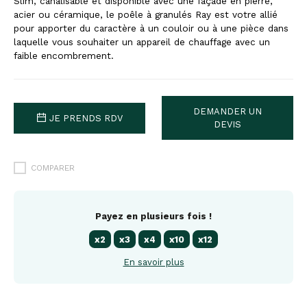
Slim, canalisable et disponible avec une façade en pierre,
acier ou céramique, le poêle à granulés Ray est votre allié
pour apporter du caractère à un couloir ou à une pièce dans
laquelle vous souhaiter un appareil de chauffage avec un
faible encombrement.
DEMANDER UN
JE PRENDS RDV
DEVIS
COMPARER
Payez en plusieurs fois !
x2
x3
x4
x10
x12
En savoir plus