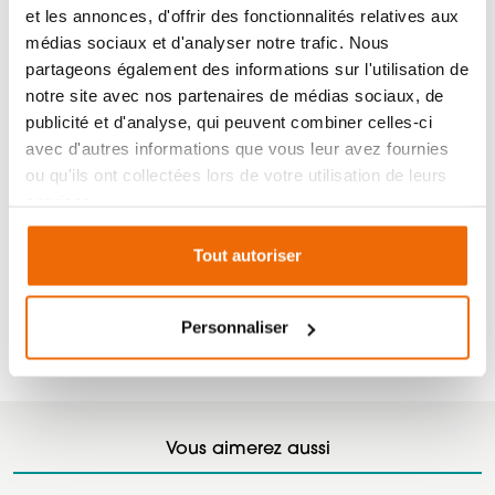
avec une utilisation très ergonomique et pensée pour
et les annonces, d'offrir des fonctionnalités relatives aux
tous. Vous pouvez gérer votre poêle à distance grâce à
médias sociaux et d'analyser notre trafic. Nous
une application à télécharger sur votre smartphone
partageons également des informations sur l'utilisation de
ou tablette. Véritable bijou de technologie, le système
notre site avec nos partenaires de médias sociaux, de
Maestro améliore significativement le rendement du
publicité et d'analyse, qui peuvent combiner celles-ci
poêle afin que vous fassiez toujours plus d’économies.
avec d'autres informations que vous leur avez fournies
ou qu'ils ont collectées lors de votre utilisation de leurs
Si vous ne souhaitez pas utiliser votre smartphone,
services.
une télécommande palmaire est disponible (en option)
avec l’application déjà installée. Un panneau de
Tout autoriser
commande digital est également prévu comme
option, très discret, pouvant être monté et retiré, à
Personnaliser
droite ou à gauche du poêle.
Vous aimerez aussi