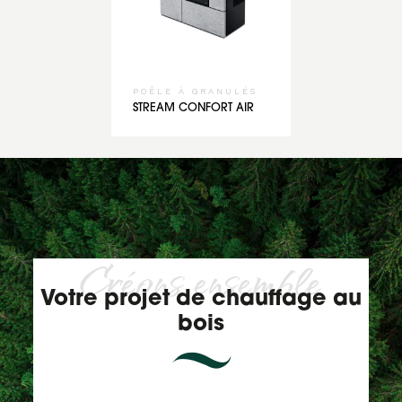
POÊLE À GRANULÉS
STREAM CONFORT AIR
Créons ensemble
Votre projet de chauffage au
bois