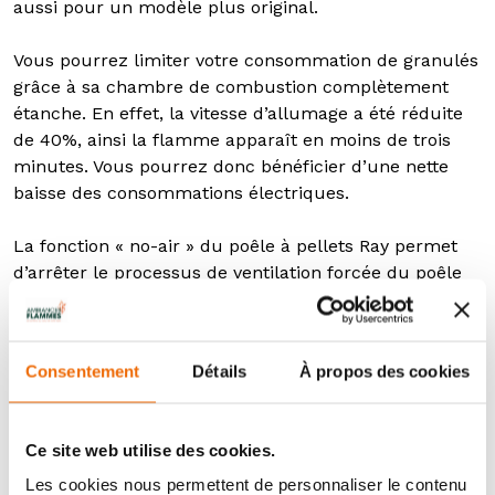
aussi pour un modèle plus original.
Vous pourrez limiter votre consommation de granulés
grâce à sa chambre de combustion complètement
étanche. En effet, la vitesse d’allumage a été réduite
de 40%, ainsi la flamme apparaît en moins de trois
minutes. Vous pourrez donc bénéficier d’une nette
baisse des consommations électriques.
La fonction « no-air » du poêle à pellets Ray permet
d’arrêter le processus de ventilation forcée du poêle
ou au moins la limiter au minimum. Vous aurez
l’opportunité de profiter d’une chaleur envoûtante,
diffusée par convection naturelle et cela, dans un
Consentement
Détails
À propos des cookies
calme quasi absolu.
Le poêle à granulés connecté Ray fonctionne avec la
Ce site web utilise des cookies.
technologie Maestro. Cette technologie révolutionnaire
permet au poêle d’exprimer son plus grand potentiel,
Les cookies nous permettent de personnaliser le contenu