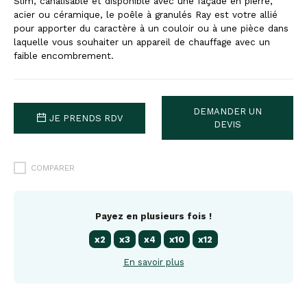
Slim, canalisable et disponible avec une façade en pierre,
acier ou céramique, le poêle à granulés Ray est votre allié
pour apporter du caractère à un couloir ou à une pièce dans
laquelle vous souhaiter un appareil de chauffage avec un
faible encombrement.
DEMANDER UN
JE PRENDS RDV
DEVIS
COMPARER
Payez en plusieurs fois !
x2
x3
x4
x10
x12
En savoir plus