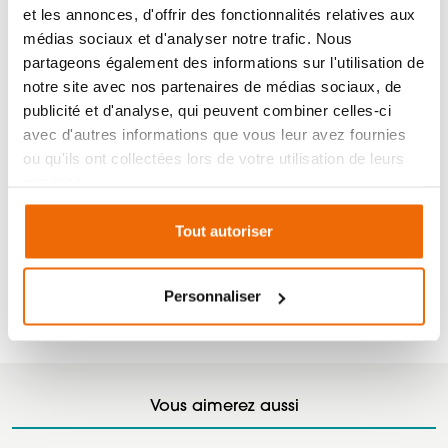
avec une utilisation très ergonomique et pensée pour
et les annonces, d'offrir des fonctionnalités relatives aux
tous. Vous pouvez gérer votre poêle à distance grâce à
médias sociaux et d'analyser notre trafic. Nous
une application à télécharger sur votre smartphone
partageons également des informations sur l'utilisation de
ou tablette. Véritable bijou de technologie, le système
notre site avec nos partenaires de médias sociaux, de
Maestro améliore significativement le rendement du
publicité et d'analyse, qui peuvent combiner celles-ci
poêle afin que vous fassiez toujours plus d’économies.
avec d'autres informations que vous leur avez fournies
ou qu'ils ont collectées lors de votre utilisation de leurs
Si vous ne souhaitez pas utiliser votre smartphone,
services.
une télécommande palmaire est disponible (en option)
avec l’application déjà installée. Un panneau de
Tout autoriser
commande digital est également prévu comme
option, très discret, pouvant être monté et retiré, à
Personnaliser
droite ou à gauche du poêle.
Vous aimerez aussi