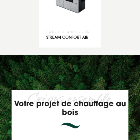
POÊLE À GRANULÉS
STREAM CONFORT AIR
Créons ensemble
Votre projet de chauffage au
bois